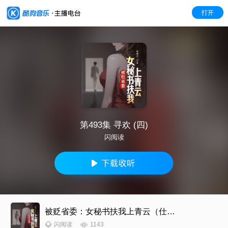
打开
第493集 寻欢 (四)
闪阅读
被贬省委：女秘书扶我上青云（仕途风云|官场升迁逆袭爽文）
1143
闪阅读