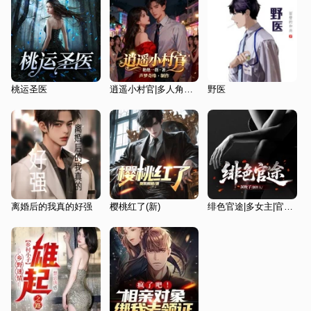
桃运圣医
逍遥小村官|多人角色|桃色村官|乡村振兴|种田逆袭
野医
离婚后的我真的好强
樱桃红了(新)
绯色官途|多女主|官场爽文|权谋反腐&权色交易