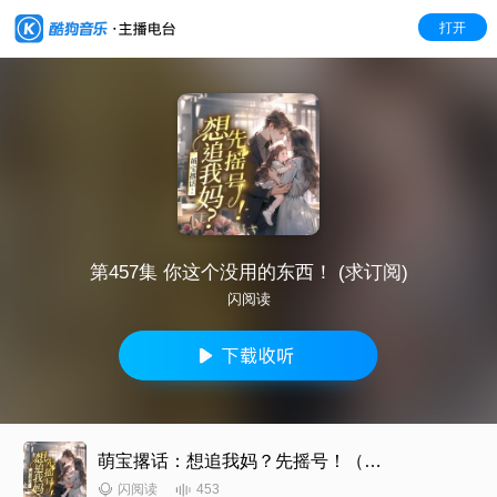
打开
第457集 你这个没用的东西！ (求订阅)
闪阅读
萌宝撂话：想追我妈？先摇号！（总裁豪门甜宠爽文）
453
闪阅读