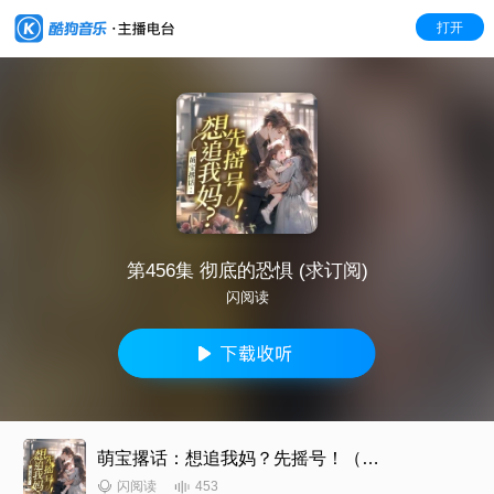
打开
第456集 彻底的恐惧 (求订阅)
闪阅读
萌宝撂话：想追我妈？先摇号！（总裁豪门甜宠爽文）
453
闪阅读