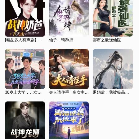
[精品多人有声剧】战神奶爸下天山｜我爸是战神丨都市丨免费
仙子，请矜持
都市之最强仙医
38岁上大学，儿女同班当同学|搞笑|逆袭|开挂|系统
夫人请住手 | 多女主&修罗场 | 水寒领衔 | 多人有声剧
退婚后，我被极品圣女倒追