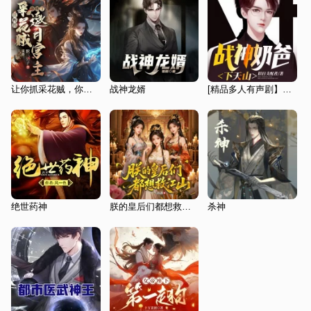
让你抓采花贼，你抓了邀月宫主|后宫爽文【多播玄幻异能】
战神龙婿
[精品多人有声剧】战神奶爸下天山｜我爸是战神丨都市丨免费
绝世药神
朕的皇后们都想救江山？|历史穿越权谋爽文|大明朝|多女主后宫
杀神