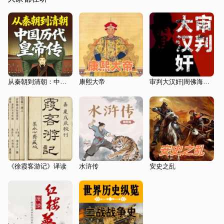
从秦朝到清朝：中国历代皇帝传
康熙大帝
审判大汉奸|周佛海胡兰成周作人溥仪
《徐霞客游记》译读
水浒传
安史之乱