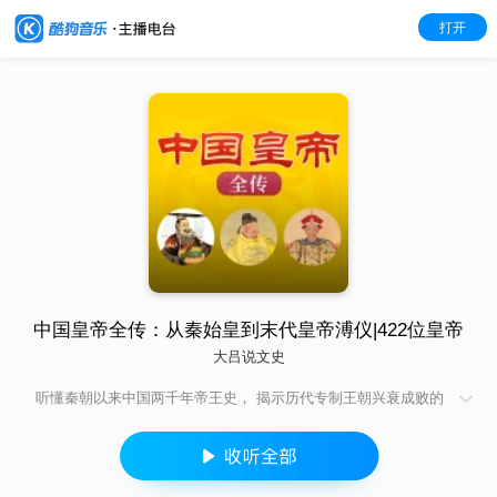
打开
中国皇帝全传：从秦始皇到末代皇帝溥仪|422位皇帝
大吕说文史
听懂秦朝以来中国两千年帝王史， 揭示历代专制王朝兴衰成败的
奥秘， 讲透传承与变革中的中华文明。 本专辑汇集历代约400余
位皇帝的小传，上起始创“皇帝名号的秦始皇，下迄满清末代皇帝
溥仪。如此，则大体反映了历代帝王的全貌。皇帝，在中国封建
社会的历史长河中，曾经煊赫2000余年。他们之中，有的是这条