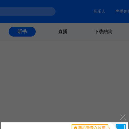
音乐人
声播创
直播
下载酷狗
听书