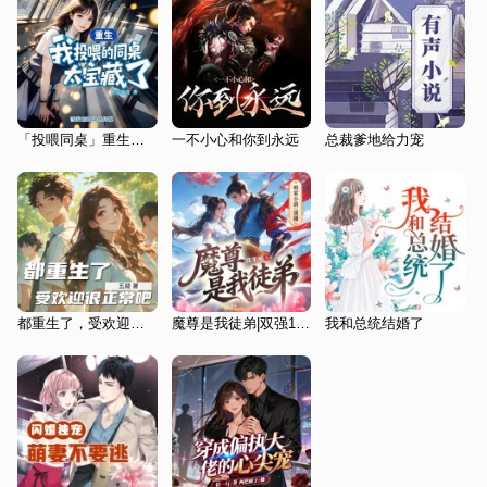
「投喂同桌」重生校园：我养的同桌竟然是隐藏大佬
一不小心和你到永远
总裁爹地给力宠
都重生了，受欢迎很正常吧|重生|多女主
魔尊是我徒弟|双强1v1|甜宠仙侠|精品多人有声剧
我和总统结婚了