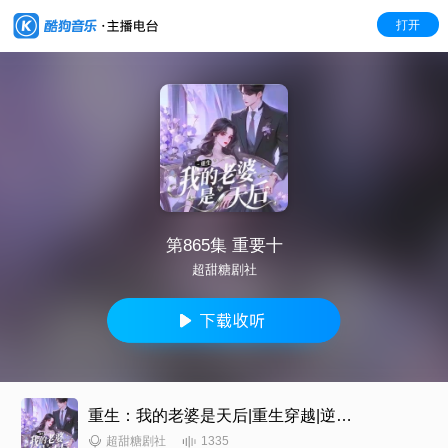
打开
第865集 重要十
超甜糖剧社
重生：我的老婆是天后|重生穿越|逆袭|搞笑|爆更|爽文
1335
超甜糖剧社