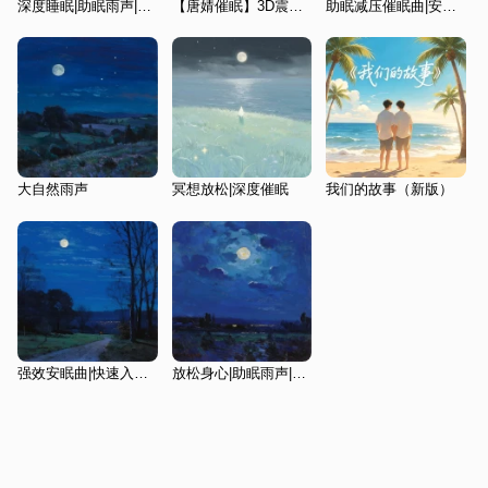
深度睡眠|助眠雨声|冥想助眠|正念放松|冥想引导
【唐婧催眠】3D震荡催眠，强效声音安眠药
助眠减压催眠曲|安眠曲快速入睡|重度失眠者必听催眠曲
大自然雨声
冥想放松|深度催眠
我们的故事（新版）
强效安眠曲|快速入睡睡眠曲|睡眠|助眠曲一听就困|放松心情
放松身心|助眠雨声|大自然白噪音|催眠曲|舒缓|雨声催眠曲