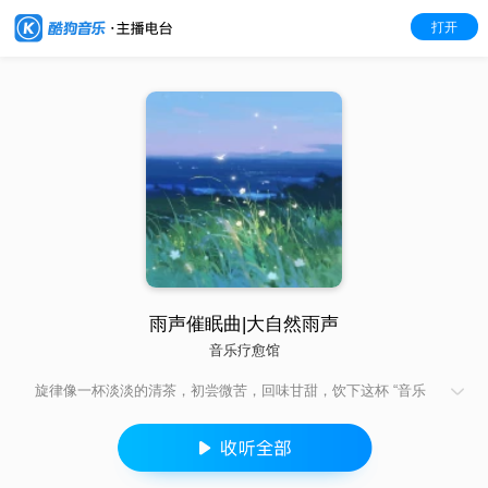
打开
雨声催眠曲|大自然雨声
音乐疗愈馆
旋律像一杯淡淡的清茶，初尝微苦，回味甘甜，饮下这杯 “音乐
茶”，烦躁渐渐消散，困意慢慢浮现。