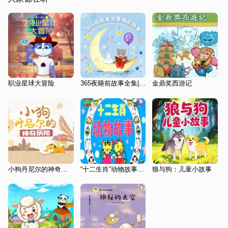
职业星球大冒险
365夜睡前故事全集|睡前故事
金鼎奖西游记
小狗丹尼尔的神奇历险
“十二生肖”动物故事集|趣味童话故事
狼与狗：儿童小故事