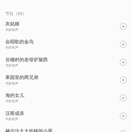
每一段故事都像浸了月光的诗，软乎乎地落在心里。也有格林童
话的质朴：小红帽篮子里的糕点飘着森林的清香，灰姑娘的水晶
鞋在午夜留下星光，简单的情节里，藏着勇气与善良的小秘密。​
节目（93）
这些童话故事从不是孩童的专属，它是成年人记忆里的童年光
斑，是孩子眼中的奇幻世界。翻开书页，无论是跟着小锡兵坚守
灰姑娘
初心，还是随白雪公主遇见善意，都能在字里行间寻到纯粹的美
书舒有声
好。愿这本集子，能让你在某个午后或夜晚，重拾那份对世界的
柔软期待 —— 毕竟，好的童话永远不会老去，它只是在等我们轻
会唱歌的金鸟
轻翻开，再做一场甜甜的梦。
书舒有声
谷穗村的老母驴黛西
书舒有声
果园里的两兄弟
书舒有声
海的女儿
书舒有声
汉斯成亲
书舒有声
赫尔达太太的林间小屋