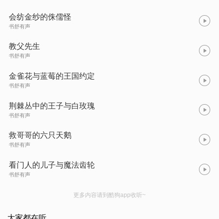
会纺金纱的侏儒怪
书舒有声
教父先生
书舒有声
金雀花与蓝莓的王国约定
书舒有声
荆棘丛中的王子与白玫瑰
书舒有声
救哥哥的六只天鹅
书舒有声
看门人的儿子与魔法齿轮
书舒有声
更多内容请到酷狗app收听~
大家都在听