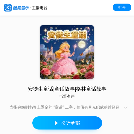
打开
安徒生童话|童话故事|格林童话故事
书舒有声
当指尖触到书脊上烫金的 “童话” 二字，仿佛有月光织成的纱轻轻
裹住心房 —— 这本集子，藏着安徒生的温柔絮语，也盛着格林兄
弟的民间暖意，把最珍贵的童话故事，妥帖送到每个爱做梦的人
手边。​ 这里有安徒生笔下的深情：小美人鱼尾鳍划过的海浪带着
咸涩的温柔，卖火柴的女孩指间跃动的微光藏着对温暖的渴望，