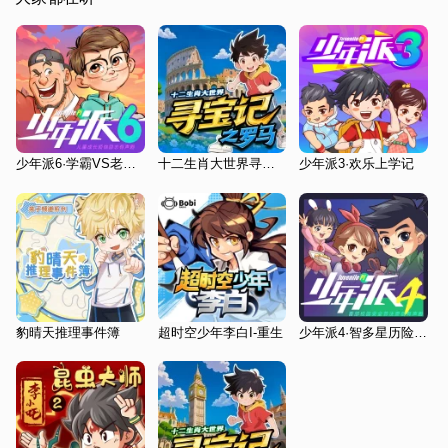
少年派6·学霸VS老爸篇
十二生肖大世界寻宝记之罗马
少年派3·欢乐上学记
豹晴天推理事件簿
超时空少年李白I-重生
少年派4·智多星历险记番外篇