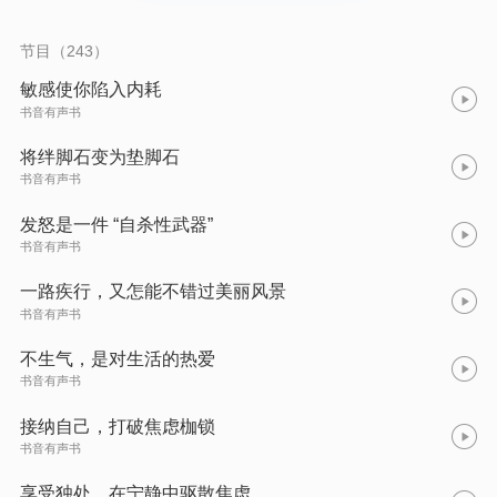
日子自然过得安稳又自在，这便是情绪断舍离的力量。
节目（243）
敏感使你陷入内耗
书音有声书
将绊脚石变为垫脚石​
书音有声书
发怒是一件 “自杀性武器”​
书音有声书
一路疾行，又怎能不错过美丽风景​
书音有声书
不生气，是对生活的热爱
书音有声书
接纳自己，打破焦虑枷锁
书音有声书
享受独处，在宁静中驱散焦虑