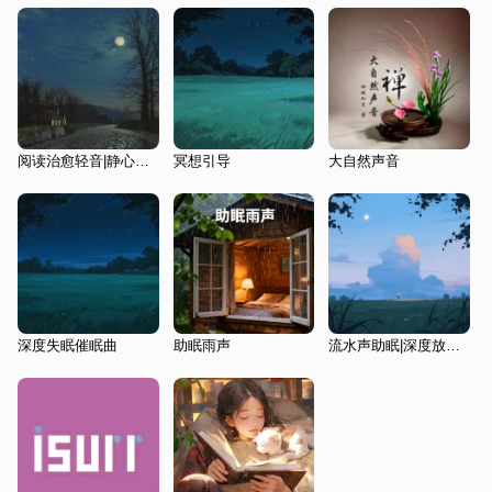
阅读治愈轻音|静心享受|阅读专属
冥想引导
大自然声音
深度失眠催眠曲
助眠雨声
流水声助眠|深度放松与睡眠|冥想助眠|正念放松|助眠曲|冥想