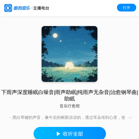
打开
下雨声深度睡眠白噪音|雨声助眠|纯雨声无杂音|治愈钢琴曲|
助眠
音乐疗愈馆
- 黑白琴键的声音，像午后的树荫凉凉的，透过耳朵传到心里，坐
在下面慢慢想打盹，连阳光都变得温柔不刺眼。