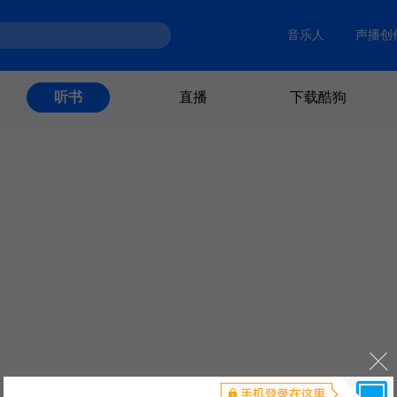
音乐人
声播创
直播
下载酷狗
听书