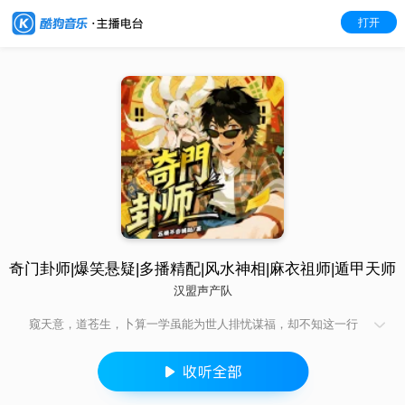
打开
奇门卦师|爆笑悬疑|多播精配|风水神相|麻衣祖师|遁甲天师
汉盟声产队
窥天意，道苍生，卜算一学虽能为世人排忧谋福，却不知这一行
径已触犯天意。 李家祖上本是风水世家，窥探天意已近千年，可
怕的天罚落在了这一代人身上。 对了，我叫李长生，是李家这一
代的四个孩子中唯一活下来的那一个。