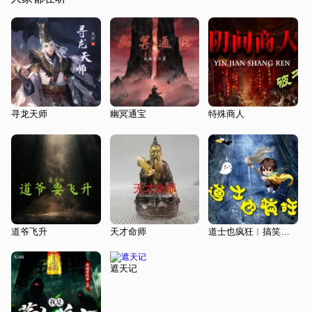
寻龙天师
幽冥通宝
特殊商人
道爷飞升
天才命师
道士也疯狂︱搞笑无厘头︱鬼故事
遮天记