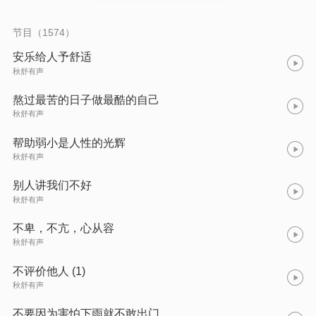
开人性陷阱，用辩证思维化解焦虑内耗，用成长思维打破能力边
界。那些让你辗转反侧的难题、裹足不前的恐惧、自我怀疑的瞬
间，都能在这里找到醍醐灌顶的解决之道。 愿每个在人生中浮沉
节目（1574）
的人，都能升级思维维度，挣脱认知枷锁，以清醒思维穿越世事
迷雾，在复杂现实中找准方向，活出自在与掌控感。
安乐给⼈予舒适
秋舒有声
熬过最苦的日子做最酷的自己
秋舒有声
帮助弱小是人性的光辉
秋舒有声
别人讲我们不好
秋舒有声
不卑，不亢，心从容
秋舒有声
不评价他人 (1)
秋舒有声
不要因为害怕下雨就不敢出门