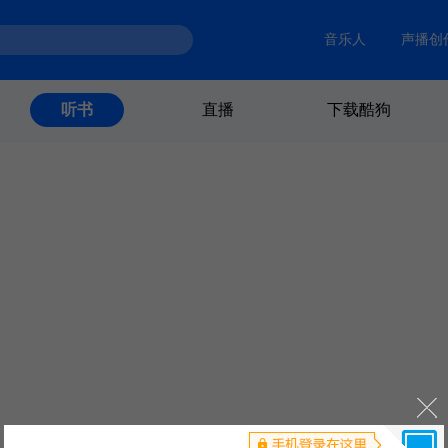
音乐人
声播创
直播
下载酷狗
听书