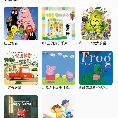
巴巴爸爸
100层的房子系列
嘭，一个大大的梨
小红去送货
经典绘本故事【免费】
青蛙弗洛格和他的朋友们