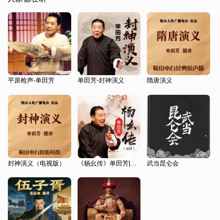
平原枪声-单田芳
单田芳-封神演义
隋唐演义
封神演义（电视版）
《杨幺传》单田芳|评书40回
武当昆仑会