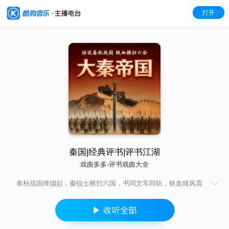
打开
秦国|经典评书|评书江湖
戏曲多多-评书戏曲大全
春秋战国烽烟起，秦锐士横扫六国，书同文车同轨，铁血雄风震
古今，一部大秦崛起的传奇史诗！