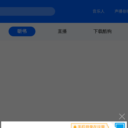
音乐人
声播创
直播
下载酷狗
听书