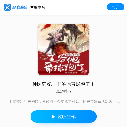
打开
神医狂妃：王爷他带球跑了！
点众听书
卫绮萝出生被抱错，从侯府千金变成了村姑，还被亲妹妹活活害
死！