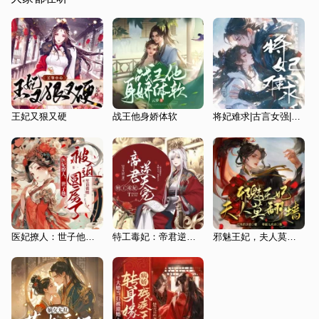
王妃又狠又硬
战王他身娇体软
将妃难求|古言女强|双强权谋|宅斗
医妃撩人：世子他被迫圆房了|穿越重生|医毒双绝|娇宠权谋
特工毒妃：帝君逆天宠
邪魅王妃，夫人莫翻墙