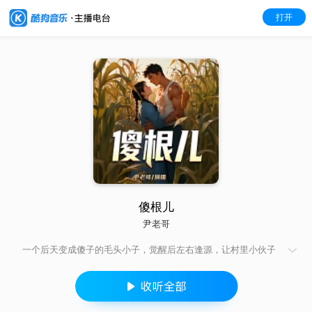
打开
傻根儿
尹老哥
一个后天变成傻子的毛头小子，觉醒后左右逢源，让村里小伙子
羡慕眼红，让大姑娘小媳妇争先送宠