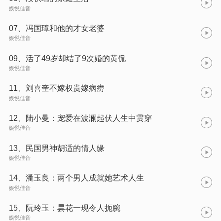
娱悦佳音
07、冯国璋和他的才女老婆
娱悦佳音
09、活了49岁却结了9次婚的黄侃
娱悦佳音
11、刘喜奎不嫁权贵嫁病痨
娱悦佳音
12、陆小曼：宠爱在波澜起伏人生中贯穿
娱悦佳音
13、民国男神胡适的情人缘
娱悦佳音
14、潘玉良：两个男人成就她艺术人生
娱悦佳音
15、阮玲玉：昙花一现令人扼腕
娱悦佳音