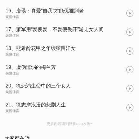
16、唐瑛：真爱“自我”才能优雅到老
娱悦佳音
17、萧军用“爱便爱，不爱便丢开”游走女人间
娱悦佳音
18、熊希龄花甲之年续弦留洋女
娱悦佳音
19、虚伪懦弱的梅兰芳
娱悦佳音
20、徐悲鸿生命中的三个女人
娱悦佳音
21、徐志摩浪漫的悲剧人生
娱悦佳音
更多内容请到酷狗app收听~
大家都在听