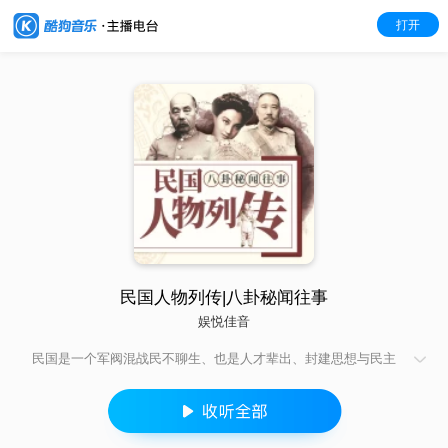
打开
民国人物列传|八卦秘闻往事
娱悦佳音
民国是一个军阀混战民不聊生、也是人才辈出、封建思想与民主
意识并存，文化艺术开放，科学技术兴起的时代。它既有小家碧
玉的清秀气质，也有豪放不羁的洒脱。 在这个时代的舞台上，军
阀枭雄、文人骚客、才女佳人、流氓大亨纷纷登场亮相，上演着
一幕幕江湖传奇。 本张专辑选取三十位民国时期叱诧风云的著名