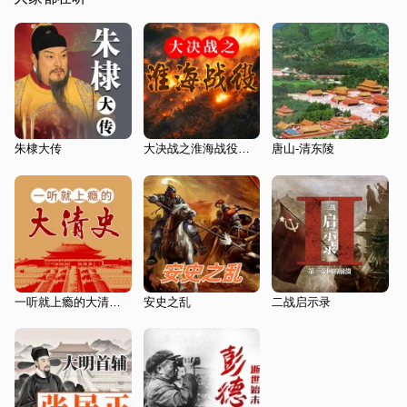
朱棣大传
大决战之淮海战役：野战军如何以少胜多|三大战役
唐山-清东陵
一听就上瘾的大清史|清朝十二帝|康熙雍正乾隆
安史之乱
二战启示录