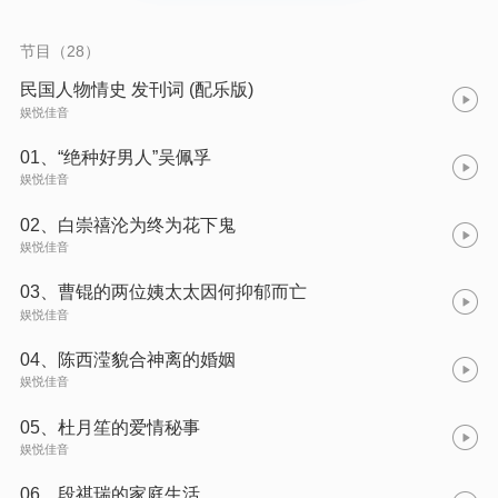
人物，另辟蹊径从爱恨纠葛的角度揭秘他们不为人知的情感轶
事，让他们模糊的身影清晰可感，还原他们光环之下有血有肉的
真实精彩人生。 民国那些人儿、那些事儿值得我们知晓与铭记。
节目（28）
民国人物情史 发刊词 (配乐版)
娱悦佳音
01、“绝种好男人”吴佩孚
娱悦佳音
02、白崇禧沦为终为花下鬼
娱悦佳音
03、曹锟的两位姨太太因何抑郁而亡
娱悦佳音
04、陈西滢貌合神离的婚姻
娱悦佳音
05、杜月笙的爱情秘事
娱悦佳音
06、段祺瑞的家庭生活