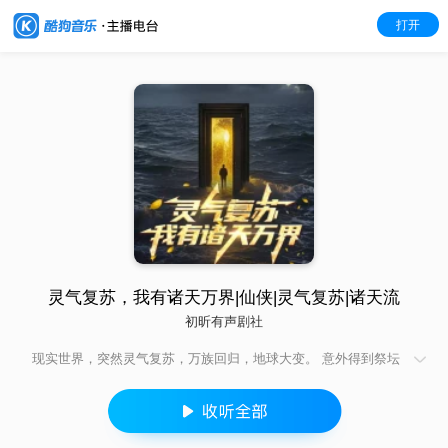
打开
灵气复苏，我有诸天万界|仙侠|灵气复苏|诸天流
初昕有声剧社
现实世界，突然灵气复苏，万族回归，地球大变。 意外得到祭坛
神器，穿梭万界，执掌万道，横行星空。