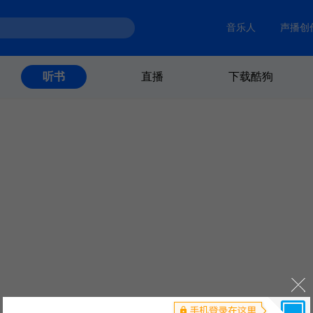
音乐人
声播创
直播
下载酷狗
听书