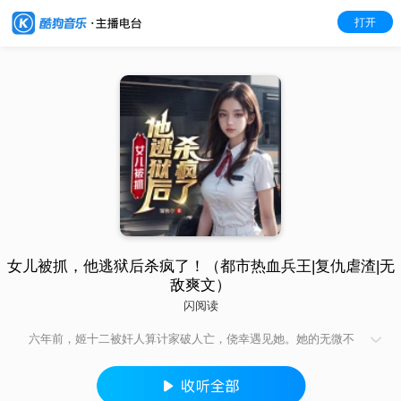
打开
女儿被抓，他逃狱后杀疯了！（都市热血兵王|复仇虐渣|无
敌爽文）
闪阅读
六年前，姬十二被奸人算计家破人亡，侥幸遇见她。她的无微不
至让姬十二重燃对生活的希望，只因战火让他们分别。一年前，
身为帝国大元帅的姬十二因为影响世家利益自愿自困监狱。一年
后，在得知她和女儿被人绑架后，姬十二怒而出山！所到之处，