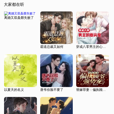
大家都在听
离婚又双叒叕失败了
霸道总裁又如何
穿成八零男主的心尖宠
以夏天的名义
唐爷你脸不要了
替嫁罪妻：偏执顾爷强势宠