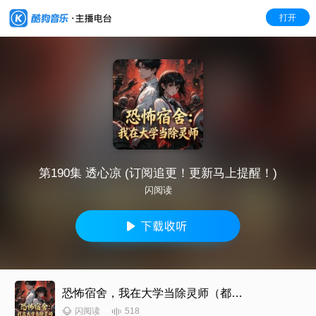
打开
第190集 透心凉 (订阅追更！更新马上提醒！)
闪阅读
恐怖宿舍，我在大学当除灵师（都市悬疑惊悚|恐怖怪谈|诡异传说）
518
闪阅读