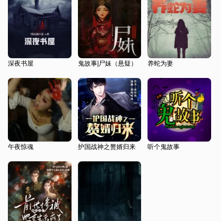
深夜书屋
鬼故事|尸妹（悬疑）
养蛇为妻
午夜惊魂
护国战神之赘婿归来
听个鬼故事