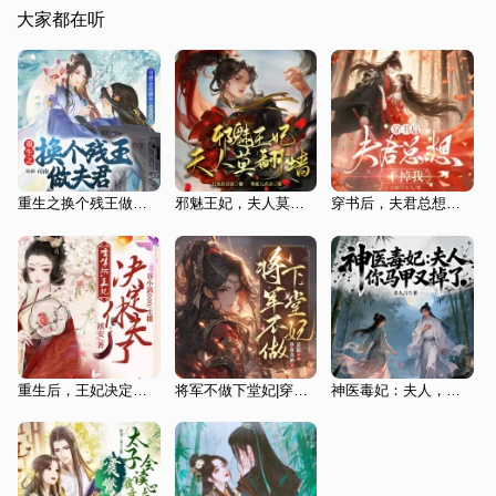
大家都在听
重生之换个残王做夫君|先婚后爱|精品多播
邪魅王妃，夫人莫翻墙
穿书后，夫君总想干掉我|古言|穿越|女强|精品多播
重生后，王妃决定休夫了
将军不做下堂妃|穿越双强、先婚后爱、合体弄权
神医毒妃：夫人，你马甲又掉了