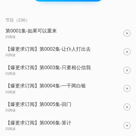
到应有的惩罚，精于算计，只为将曾经失去的一切再次牢牢握在
手中！直到有一天，那个病弱扶柳般的夫君夺了她手中的利刃，
告诉她：“以后的苦，我替你来扛！”她不可置信地看着他：“相
公，你什么时候学会的武功？”男人笑她：“从认识你开始。”
节目（230）
第0001集-如果可以重来
闪阅读
【爆更求订阅】第0002集-让仆人打出去
闪阅读
【爆更求订阅】第0003集-只要相公信我
闪阅读
【爆更求订阅】第0004集-一千两白银
闪阅读
【爆更求订阅】第0005集-回门
闪阅读
【爆更求订阅】第0006集-算计
闪阅读