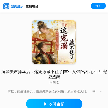
打开
病弱夫君掉马后，这宠溺藏不住了|重生女强|宫斗宅斗|甜宠
虐渣爽
闪阅读
前世，她生性善良，被渣男欺骗渣女利用，最后惨遭灭门。一朝
重生归来，她依旧是高高在上的相门嫡女，这一次她终于定下决
心，反起复仇！害我者？杀！欺我者？除！骗我者？舍！步步为
营，只为保护家宅安宁，处心积虑，只为让那些作恶多端的人受