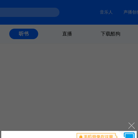
音乐人
声播创
直播
下载酷狗
听书