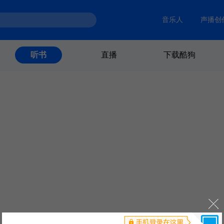
音乐人
声播创
直播
下载酷狗
听书