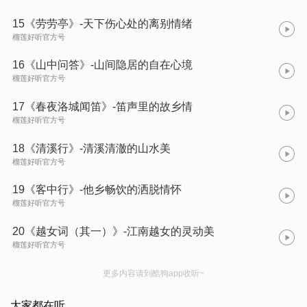
15《劳劳亭》-天下伤心处的离别情绪
榴莲好听官方号
16《山中问答》-山间隐居的自在心境
榴莲好听官方号
17《春夜洛城闻笛》-笛声里的故乡情
榴莲好听官方号
18《清溪行》-清溪清澈的山水美
榴莲好听官方号
19《客中行》-他乡畅饮的洒脱情怀
榴莲好听官方号
20《越女词（其一）》-江南越女的灵动美
榴莲好听官方号
更多内容请到酷狗app收听~
大家都在听