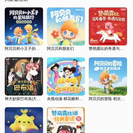
阿贝贝和小王子的星际旅行|治愈睡前故事|经典文学改编|小王子
阿贝贝和朋友们
赞萌露比的奇遇与治愈|马年春节奇遇记|春节美食与习俗|治愈陪伴
神犬妙探巴布洛|大英奇案|法国寻踪|意国秘闻|宙古力
央视动漫·棉花糖和云朵妈妈|原版|全新有声化改编
阿贝贝的冒险·初次来到地球|儿童故事|声音启蒙|睡前故事