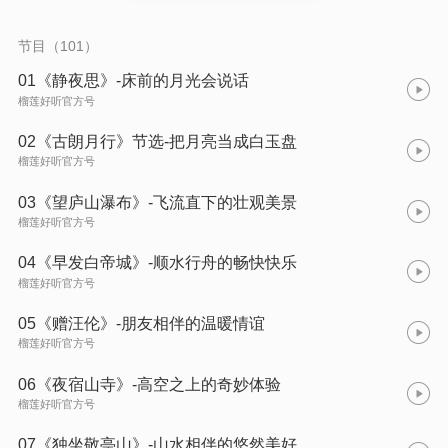
一首诗的世界：在床前明月的夜晚感受思乡的滋味，在飞流直下
的庐山瀑布前惊叹山河的壮阔，在桃花潭边学习什么是真正的友
情，在敬亭山下发现独处也是一种力量…… 孩子将收获什么？ ①
节目（101）
系统积累100首李白经典诗作，打好语文学习基础 ②培养理解
力、想象力、记忆力与审美力 ③学会用语言表达情绪，在古诗中
01《静夜思》-床前的月光会说话
建立文化自豪感 适合睡前陪伴、亲子共听。让古诗，成为孩子童
榴莲好听官方号
年里最美的声音记忆。
02《古朗月行》节选-把月亮当成白玉盘
榴莲好听官方号
03《望庐山瀑布》-飞流直下的壮观美景
榴莲好听官方号
04《早发白帝城》-顺水行舟的畅快快乐
榴莲好听官方号
05《赠汪伦》-朋友相伴的温暖情谊
榴莲好听官方号
06《夜宿山寺》-高空之上的奇妙体验
榴莲好听官方号
07《独坐敬亭山》-山水相伴的悠然美好