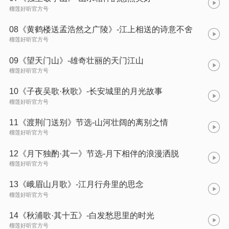
榴莲好听官方号
08《黄鹤楼送孟浩然之广陵》-江上相送的诗意不舍
榴莲好听官方号
09《望天门山》-雄奇壮丽的天门江山
榴莲好听官方号
10《子夜吴歌·秋歌》-长安城里的月光故事
榴莲好听官方号
11《渡荆门送别》节选-山河壮阔的离别之情
榴莲好听官方号
12《月下独酌·其一》节选-月下相伴的浪漫洒脱
榴莲好听官方号
13《峨眉山月歌》-江月行舟里的思念
榴莲好听官方号
14《秋浦歌·其十五》-白发愁思里的时光
榴莲好听官方号