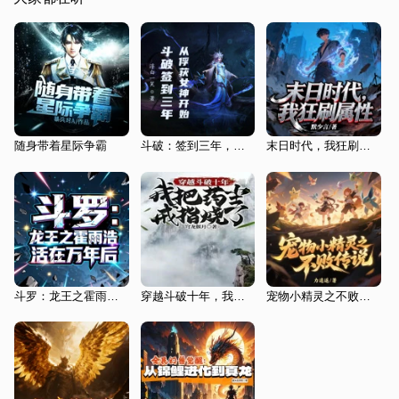
随身带着星际争霸
斗破：签到三年，从俘获女神开始
末日时代，我狂刷属性，末世系统、属性狂刷、丧尸猎杀、草根逆袭
斗罗：龙王之霍雨浩活在万年后
穿越斗破十年，我把药尘戒指烧了
宠物小精灵之不败传说