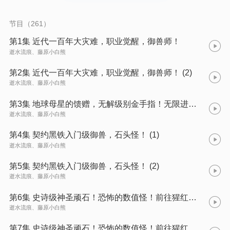
临之前，觉醒御兽师职业，因为没钱只能免息贷款购买一只黑铁
级石头怪契约作为御兽，也在这时他获得了母星祝福，每一秒都
可以获得一个进化点！ 从此黑铁级御兽物美价廉！ ..... 从黑铁级
节目（261）
【石头怪】到禁忌级【打神石】 从黑铁级【剑草怪】到禁忌级
【九叶剑草】 从黑铁级【蚂蚁怪】到禁忌级【天角蚁】 从黑铁级
第1集 近代一百年大灾难，职业觉醒，御兽师！
【黑狗怪】到禁忌级【九幽獓】 从黑铁级【蛄虫怪】到禁忌级
逝水流痕、藤原小白熊
【蛄族】 从黑铁级【麟犬怪】到禁忌级【麒麟】 从黑铁级【昆鸟
怪】到禁忌级【鲲鹏】 从黑铁级【电猴给怪】到禁忌级【雷帝】
第2集 近代一百年大灾难，职业觉醒，御兽师！ (2)
从黑铁级【红鸟怪】到禁忌级【真凰】 从黑铁级【小蛇】到禁忌
逝水流痕、藤原小白熊
级【真龙】 从黑铁级【柳树】到禁忌级【柳神】 从黑铁级【吃奶
娃】到禁忌级【荒天帝】 … “颤抖吧，我是你们的噩梦！” 国战来
临，他一人打穿所有天骄，成为这个时代年轻一辈无法跨越的
第3集 地球母星的馈赠，无解级别金手指！无限进化！
逝水流痕、藤原小白熊
第4集 契约黑铁入门级御兽，石头怪！ (1)
逝水流痕、藤原小白熊
第5集 契约黑铁入门级御兽，石头怪！ (2)
逝水流痕、藤原小白熊
第6集 史诗级神圣顽石！恐怖的数值怪！前往猩红深渊刷怪升级！ (1)
逝水流痕、藤原小白熊
第7集 史诗级神圣顽石！恐怖的数值怪！前往猩红深渊刷怪升级！ (2)