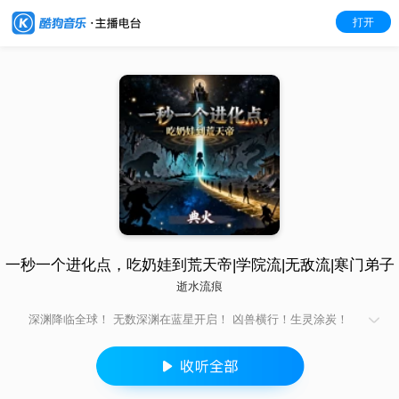
打开
一秒一个进化点，吃奶娃到荒天帝|学院流|无敌流|寒门弟子
逝水流痕
深渊降临全球！ 无数深渊在蓝星开启！ 凶兽横行！生灵涂炭！
人族到了生死存亡之际！ 先辈先烈觉醒转职天赋，厮杀成长，历
尽千辛万苦，死伤无数，最终将凶兽打回了深渊之中，才保住了
人类的火种延续至今！ 自此全民进入转职时代！并于星空外族接
轨！ 近代一百年，人族发展迎来大爆发！ 李飞穿越而来，高考来