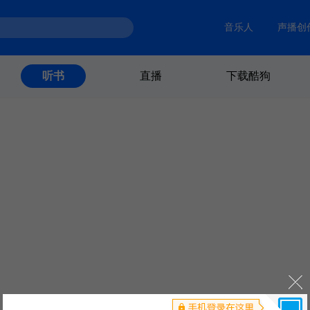
音乐人
声播创
直播
下载酷狗
听书