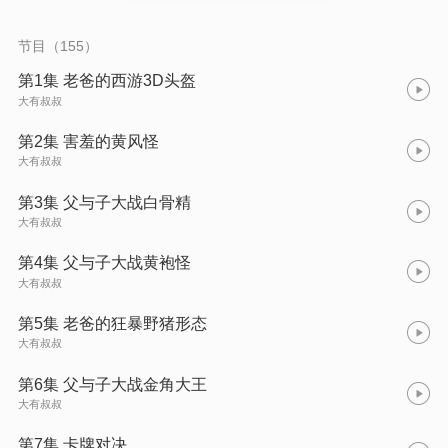
之旅。 每到生死关头,他们都会站到对方面前,用父子之间最朴素
的爱,创造最不可思议的奇迹。
节目（155）
第1集 老爸的西游3D头盔
大有叔叔
第2集 害羞的黄风怪
大有叔叔
第3集 父与子大战白骨精
大有叔叔
第4集 父与子大战黄袍怪
大有叔叔
第5集 老爸的狂暴野猪形态
大有叔叔
第6集 父与子大战金角大王
大有叔叔
第7集 卡牌对决