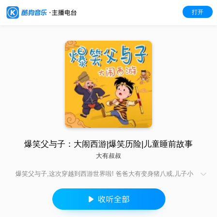
打开
爆笑父与子：大闹西游|爆笑历险|儿童睡前故事
大有叔叔
爆笑父与子,这次穿越到西游世界啦! 爸爸大有变身猪八戒,儿子小
有化身齐天大圣,两个人误打误撞闯入一个被重新解构的西游平行
宇宙。这里有火焰山、盘丝洞,也有手机、平板、运动手环和电动
滑板。一对欢喜冤家父子,要靠着满背包的现代神器和满脑子的鬼
点子,一路降妖伏魔,踏上一场比想象更刺激、比想象更搞笑的取经