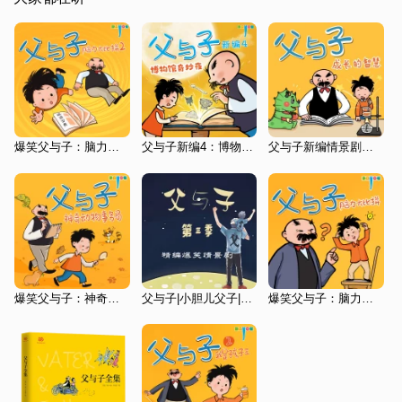
爆笑父与子：脑力大比拼2|爆笑益智|亲子笑话
父与子新编4：博物馆奇妙夜|亲子笑话|睡前故事
父与子新编情景剧：成长的智慧
爆笑父与子：神奇动物事务局|亲子益智科普
父与子|小胆儿父子|第三季|爆笑情景剧|TME独家版本
爆笑父与子：脑力大比拼|亲子益智笑话