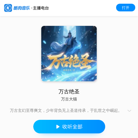
打开
万古绝圣
万古大猫
万古玄幻至尊爽文，少年背负无上圣道传承，于乱世之中崛起。
踏遍万古诸天，征战上古强者，参悟圆满圣人大道。冲破天地修
行极限，超脱世俗束缚，成就万古唯一绝代至圣。