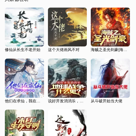
修仙从长生不老开始
这个大佬画风不对
海贼之圣光剑豪|海贼王同人|热血搞笑|多人有声剧
他们在求仙，我在人间已封神
说好开发消消乐，地球战争什么鬼
从斗破开始当大佬