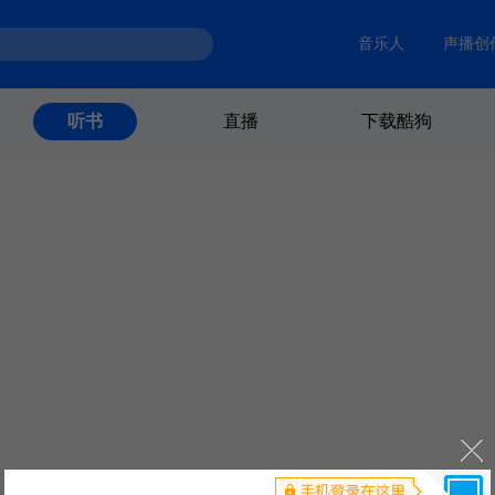
音乐人
声播创
直播
下载酷狗
听书