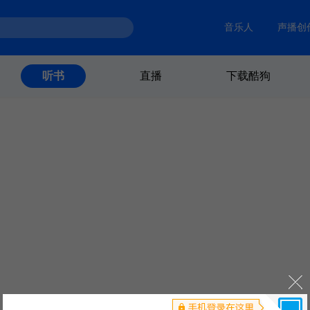
音乐人
声播创
直播
下载酷狗
听书