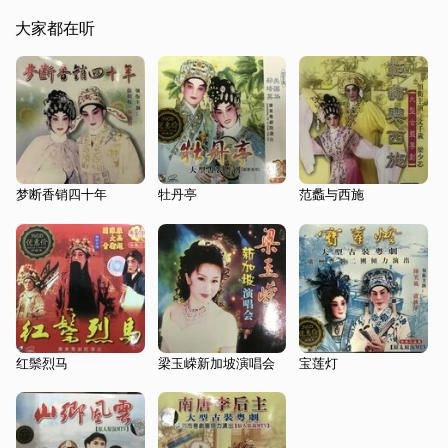
大家都在听
梦断香销四十年
牡丹亭
范蠡与西施
红鬃烈马
梁玉嵘新加坡演唱会
宝莲灯