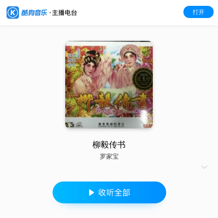
打开
柳毅传书
罗家宝