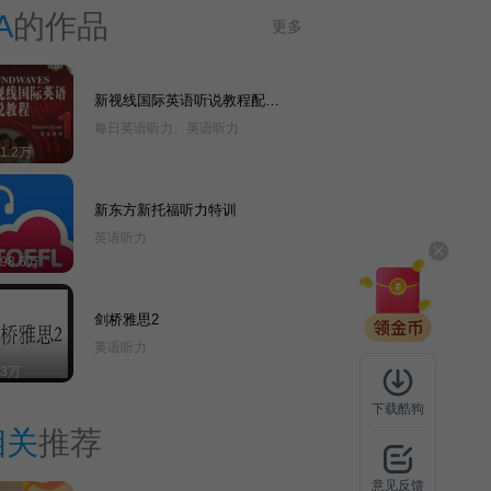
A
的作品
更多
新视线国际英语听说教程配套
听力
每日英语听力、英语听力
81.2万
新东方新托福听力特训
英语听力
398.6万
剑桥雅思2
英语听力
13万
下载酷狗
相关
推荐
意见反馈