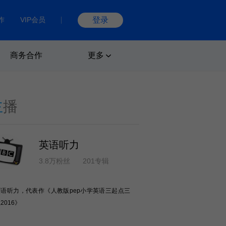
作
VIP会员
登录
商务合作
更多
主
播
英语听力
3.8万粉丝
201专辑
英语听力，代表作《人教版pep小学英语三起点三
2016》