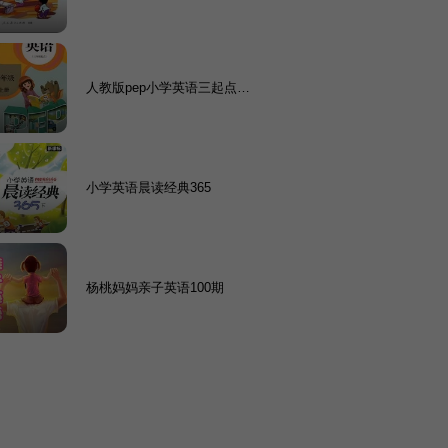
册
人教版pep小学英语三起点四
上2016
小学英语晨读经典365
杨桃妈妈亲子英语100期