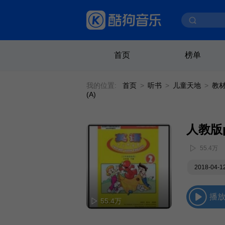
首页
榜单
我的位置:
首页
>
听书
>
儿童天地
>
教
(A)
55.4万
2018-04-
播
55.4万