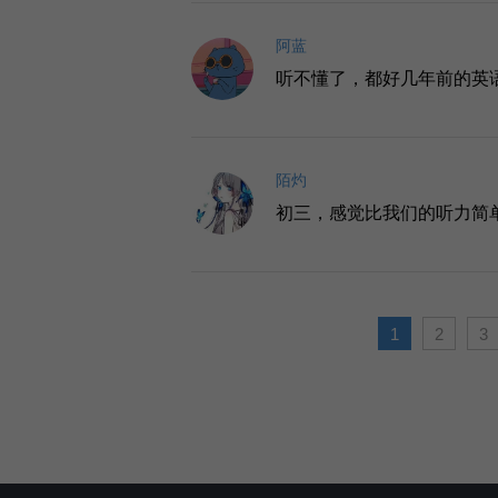
阿蓝
听不懂了，都好几年前的英
陌灼
初三，感觉比我们的听力简
1
2
3