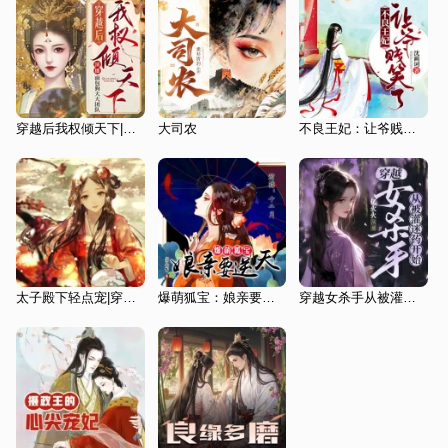
穿越后我权倾天下|女强权谋|情仇虐恋|多播剧
大司农
不良王妃：让爷贱笑了
太子殿下轻点宠|穿越爆笑|4月完本
爆萌狐宝：娘亲要逆天
穿越女杀手从被灌迷药开始