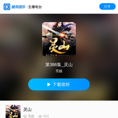
打开
第386集_灵山
亮贱
灵山
421
亮贱