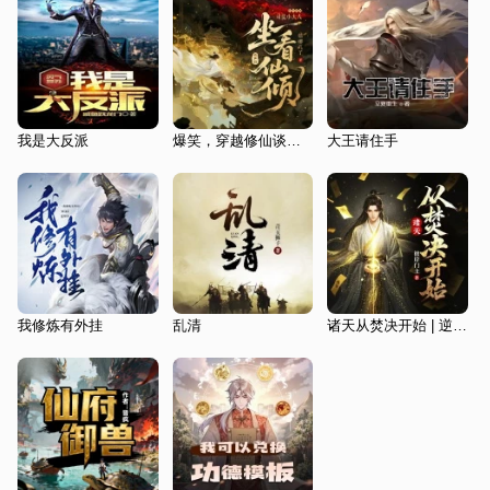
我是大反派
爆笑，穿越修仙谈恋爱|坐看仙倾|逆袭爽文|仙侠权谋|司徒领衔多人有声剧
大王请住手
我修炼有外挂
乱清
诸天从焚决开始 | 逆袭 | 斗破苍穹衍生小说