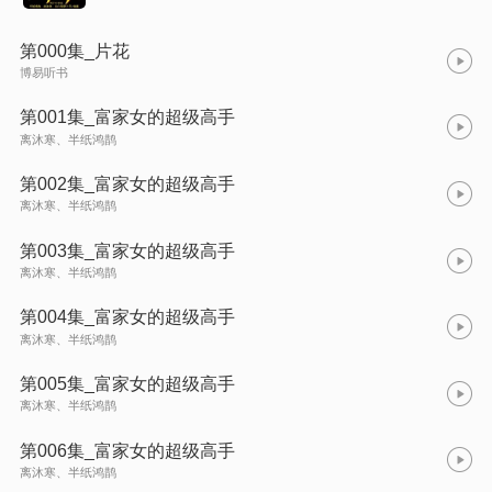
第000集_片花
博易听书
第001集_富家女的超级高手
离沐寒、半纸鸿鹊
第002集_富家女的超级高手
离沐寒、半纸鸿鹊
第003集_富家女的超级高手
离沐寒、半纸鸿鹊
第004集_富家女的超级高手
离沐寒、半纸鸿鹊
第005集_富家女的超级高手
离沐寒、半纸鸿鹊
第006集_富家女的超级高手
离沐寒、半纸鸿鹊