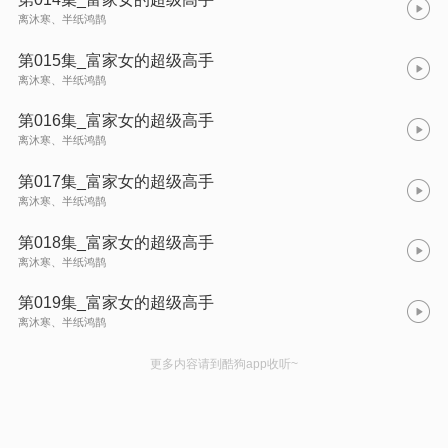
离沐寒、半纸鸿鹊
第015集_富家女的超级高手
离沐寒、半纸鸿鹊
第016集_富家女的超级高手
离沐寒、半纸鸿鹊
第017集_富家女的超级高手
离沐寒、半纸鸿鹊
第018集_富家女的超级高手
离沐寒、半纸鸿鹊
第019集_富家女的超级高手
离沐寒、半纸鸿鹊
更多内容请到酷狗app收听~