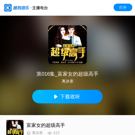
打开
第016集_富家女的超级高手
离沐寒
富家女的超级高手
415
离沐寒