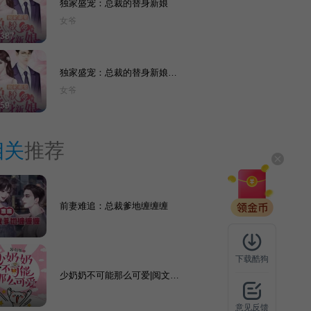
独家盛宠：总裁的替身新娘
女爷
387
独家盛宠：总裁的替身新娘
（下）
女爷
59
相关
推荐
前妻难追：总裁爹地缠缠缠
下载酷狗
少奶奶不可能那么可爱|阅文完
结
意见反馈