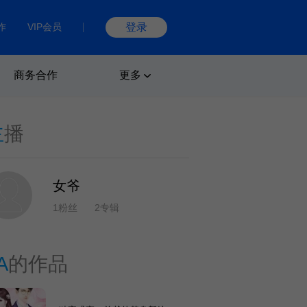
作
VIP会员
登录
商务合作
更多
主
播
女爷
1粉丝
2专辑
A
的作品