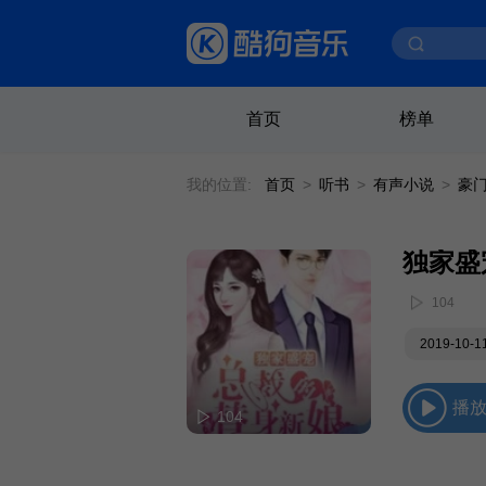
首页
榜单
我的位置:
首页
>
听书
>
有声小说
>
豪
独家盛
104
2019-10-
播
104