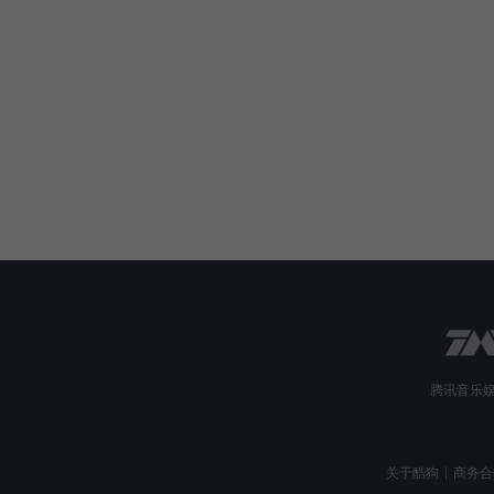
腾讯音乐
关于酷狗
商务合