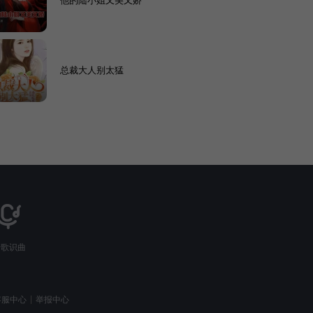
他的陆小姐又美又娇
总裁大人别太猛
听歌识曲
客服中心
举报中心