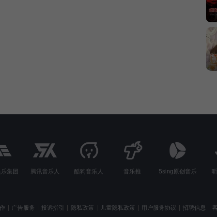
娱乐集团
腾讯音乐人
酷狗音乐人
音乐推
5sing原创音乐
作
广告服务
投诉指引
隐私政策
儿童隐私政策
用户服务协议
招聘信息