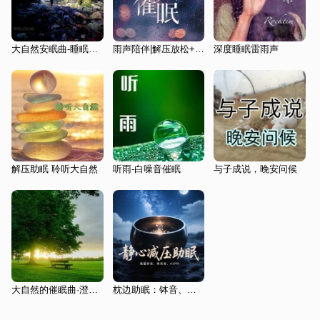
大自然安眠曲-睡眠，安眠，冥想
雨声陪伴|解压放松+深度睡眠
深度睡眠雷雨声
解压助眠 聆听大自然
听雨-白噪音催眠
与子成说，晚安问候
大自然的催眠曲·澄澈心灵 放空冥想减压
枕边助眠：钵音、果壳音、ASMR|静心解压助眠|声音疗愈