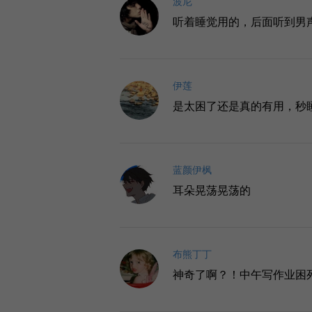
波尼
听着睡觉用的，后面听到男
伊莲
是太困了还是真的有用，秒
蓝颜伊枫
耳朵晃荡晃荡的
布熊丁丁
神奇了啊？！中午写作业困死了