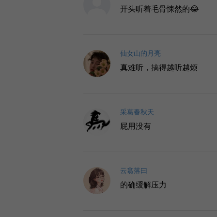
开头听着毛骨悚然的😂
仙女山的月亮
真难听，搞得越听越烦
采葛春秋天
屁用没有
云翕落曰
的确缓解压力