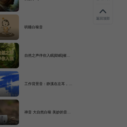
返回顶部
哄睡白噪音
自然之声伴你入眠|助眠|催眠|
静心
工作背景音：静溪在左耳，专
注在右耳
禅音 大自然白噪 美妙的音符
静心舒压