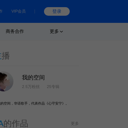
作
VIP会员
登录
商务合作
更多
主
播
我的空间
2.5万粉丝
25专辑
我的空间，华语歌手，代表作品《心守安宁》。
A
的作品
更多