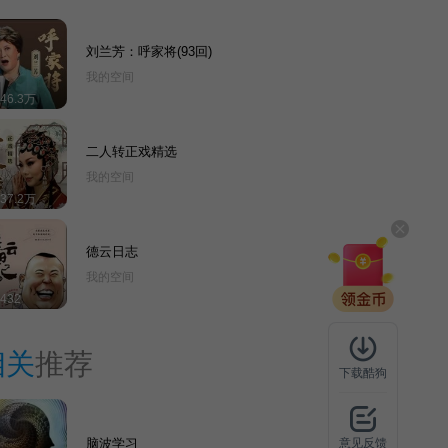
刘兰芳：呼家将(93回)
我的空间
446.3万
二人转正戏精选
我的空间
837.2万
德云日志
我的空间
432
相关
推荐
下载酷狗
脑波学习
意见反馈