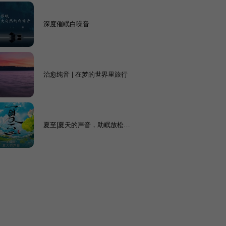
深度催眠白噪音
治愈纯音 | 在梦的世界里旅行
夏至|夏天的声音，助眠放松|
纯自然治愈，白噪音雨声