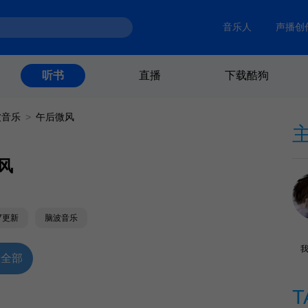
音乐人
声播创
直播
下载酷狗
听书
波音乐
>
午后微风
风
17更新
脑波音乐
放全部
T