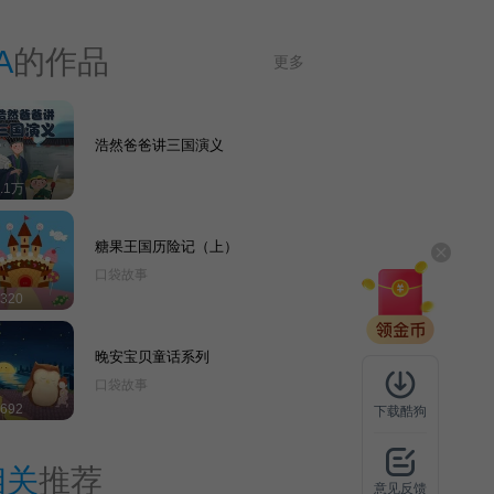
A
的作品
更多
浩然爸爸讲三国演义
5.1万
糖果王国历险记（上）
口袋故事
320
晚安宝贝童话系列
口袋故事
692
下载酷狗
相关
推荐
意见反馈