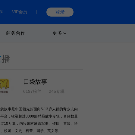
作
VIP会员
登录
商务合作
更多
主
播
口袋故事
6197粉丝
245专辑
口袋故事是中国领先的面向5-13岁人群的青少儿内
容平台，收录超过8000部精品故事专辑，音频数量
超过10万集，内容题材覆盖军事、侦探、冒险、科
幻、校园、文史、科普、国学、英文等。