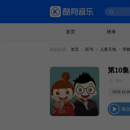
首页
榜单
我的位置:
首页
>
听书
>
儿童天地
>
早
第10
233
2019-12-
播
233