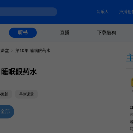
音乐人
声播创
直播
下载酷狗
听书
教课堂
>
第10集 睡眠眼药水
集 睡眠眼药水
26更新
早教课堂
放全部