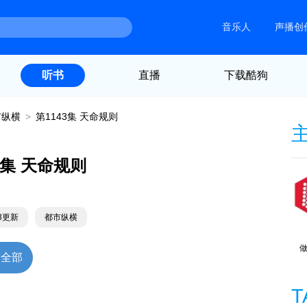
音乐人
声播创
直播
下载酷狗
听书
市纵横
>
第1143集 天命规则
3集 天命规则
23更新
都市纵横
放全部
T