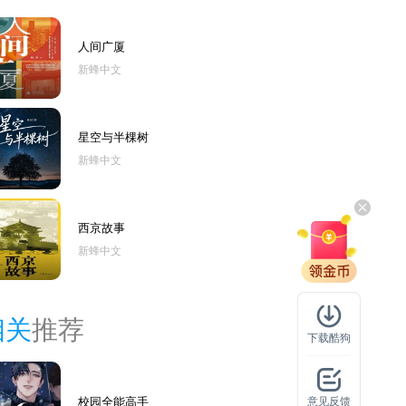
人间广厦
新蜂中文
星空与半棵树
新蜂中文
西京故事
新蜂中文
相关
推荐
下载酷狗
校园全能高手
意见反馈