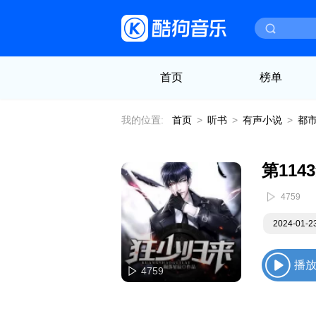
首页
榜单
我的位置:
首页
>
听书
>
有声小说
>
都
第114
4759
2024-01-
播
4759