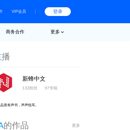
作
VIP会员
登录
商务合作
更多
主
播
新蜂中文
132粉丝
97专辑
做品质有声书，声声悦耳。
A
的作品
更多