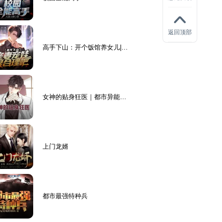
返回顶部
高手下山：开个饭馆养女儿|满
级修炼高手|都市爽文
女神的贴身狂医｜都市异能丨
超凡医术丨盖世仙法，横扫八
方
上门龙婿
都市最强特种兵