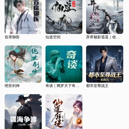
首席御医
仙道空间
异界魅影逍遥｜收个武圣做跟班丨玄幻丨纯情犀利哥
绝世剑神
奇谈｜网罗天下奇闻怪事
都市至尊战王