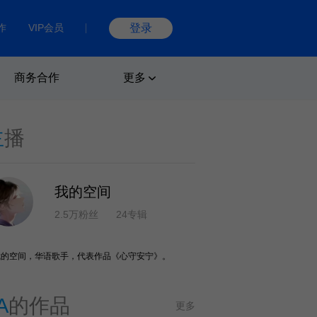
作
VIP会员
登录
商务合作
更多
主
播
我的空间
2.5万粉丝
24专辑
我的空间，华语歌手，代表作品《心守安宁》。
A
的作品
更多