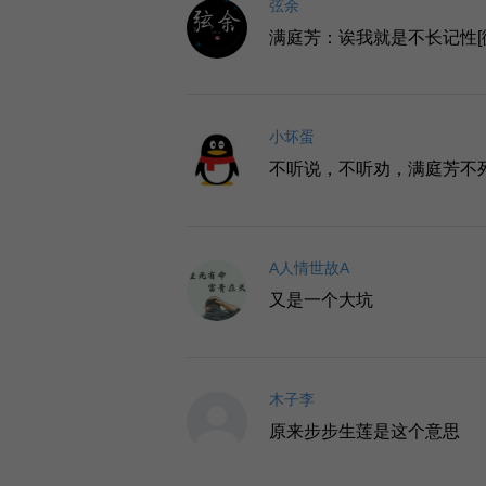
弦余
满庭芳：诶我就是不长记性[
小坏蛋
不听说，不听劝，满庭芳不
A人情世故A
又是一个大坑
木子李
原来步步生莲是这个意思