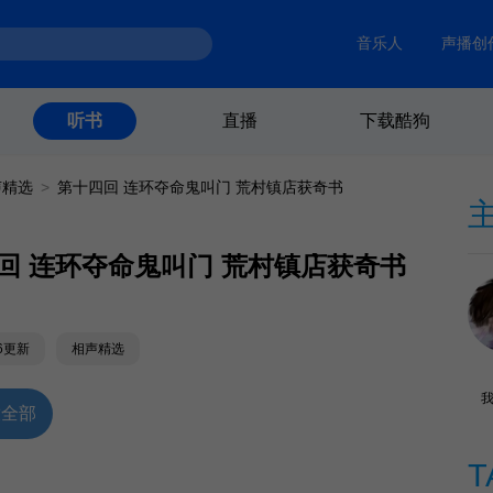
音乐人
声播创
直播
下载酷狗
听书
声精选
>
第十四回 连环夺命鬼叫门 荒村镇店获奇书
回 连环夺命鬼叫门 荒村镇店获奇书
26更新
相声精选
放全部
T