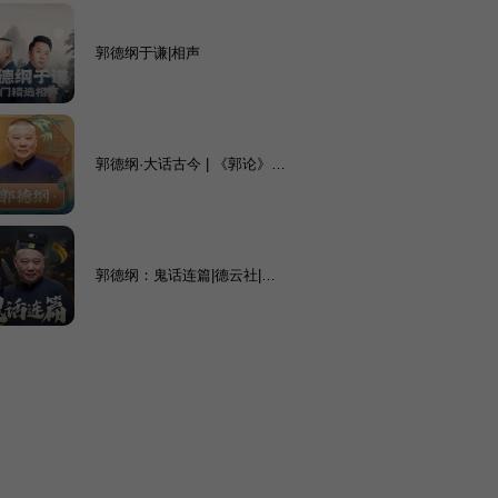
郭德纲于谦|相声
郭德纲·大话古今 | 《郭论》全
3季趣史奇闻大合集 | 单口相
声 | 德云社
郭德纲：鬼话连篇|德云社|郭
德纲|鬼话单口|相声大全