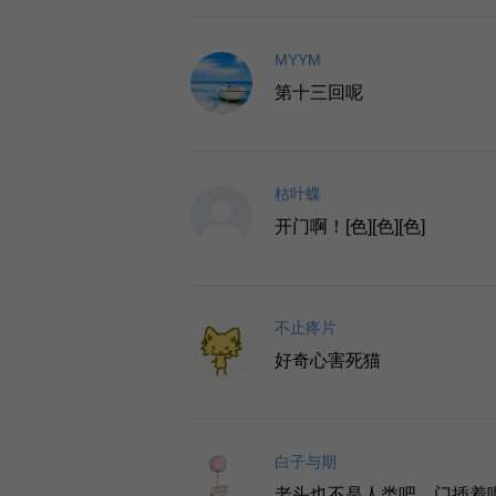
MYYM
第十三回呢
枯叶蝶
开门啊！[色][色][色]
不止疼片
好奇心害死猫
白子与期
老头也不是人类吧，门插着