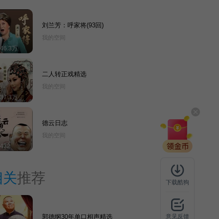
刘兰芳：呼家将(93回)
我的空间
446.3万
二人转正戏精选
我的空间
837.3万
德云日志
我的空间
432
相关
推荐
下载酷狗
郭德纲30年单口相声精选
意见反馈