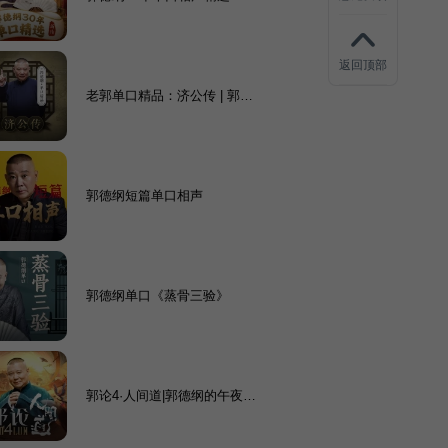
返回顶部
老郭单口精品：济公传 | 郭德
纲单口相声
郭德纲短篇单口相声
郭德纲单口《蒸骨三验》
郭论4·人间道|郭德纲的午夜谈
情小馆|郭德纲&于谦