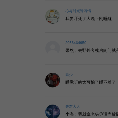
祢与时光皆薄情
我要吓死了大晚上刚睡醒
2053464950
果然，去野外客栈房间门就
嬴少
睡觉听的太可怕了睡不着了
夫君大人
小海：我就拿老头你话当放屁