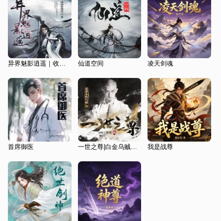
异界魅影逍遥｜收个武圣做跟班丨玄幻丨纯情犀利哥
仙道空间
凌天剑魂
首席御医
一世之尊|白金乌贼著|诸天玄幻|武道修仙|精品多人剧
我是战尊