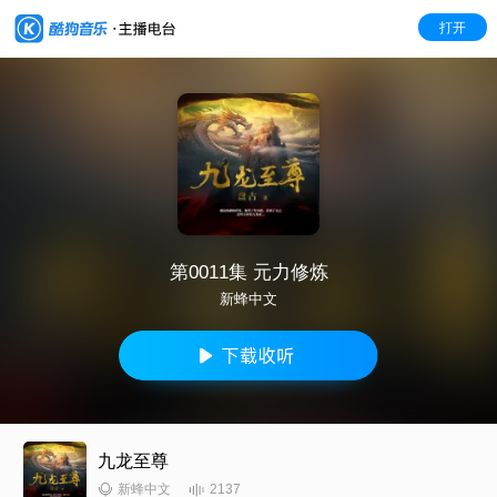
打开
第0011集 元力修炼
新蜂中文
九龙至尊
2137
新蜂中文